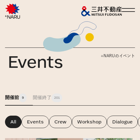
About
+NARUでできること
+NARUのイベント
Events
1
Living Lab
Living Labでできること
2
Events
+NARUのイベント
開催前
開催終了
9
201
3
Voices
+NARUで生まれた声
4
All
Events
Crew
Workshop
Dialogue
施設の使い方