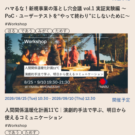
ソーシャルメディアポリシー
ハマるな！新規事業の落とし穴会議 vol.1 実証実験編 〜
サイトご利用上の注意
PoC・ユーザーテストを“やって終わり”にしないために〜
#Workshop
ほる
であう
みがく
ためす
2026/08/25 (Tue) 10:30
 -
2026/09/10 (Thu) 12:30
開催予定
人間関係温暖化計画11℃｜演劇的手法で学ぶ、明日から
使えるコミュニケーション
#Workshop
であう
ためす