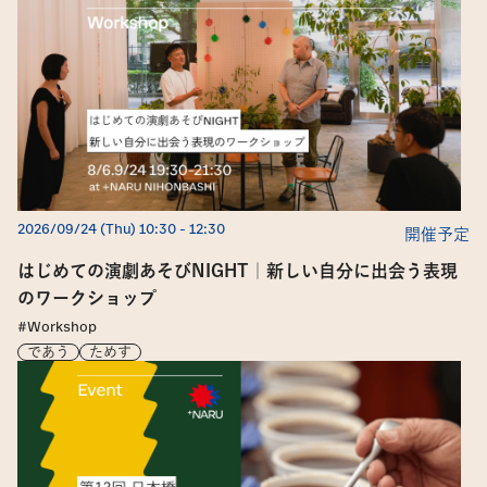
How To Use
5
News
最新情報とお知らせ
6
Access Info
アクセスと営業時間
7
2026/09/24 (Thu) 10:30
 - 
12:30
開催予定
はじめての演劇あそびNIGHT｜新しい自分に出会う表現
のワークショップ
#Workshop
であう
ためす