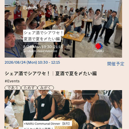
2026/08/24 (Mon) 10:30
 - 
12:15
開催予定
シェア酒でシアワセ！｜夏酒で夏を〆たい編
#Events
であう
ためす
みがく